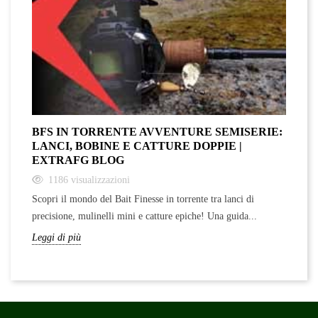
BFS IN TORRENTE AVVENTURE SEMISERIE:
A
LANCI, BOBINE E CATTURE DOPPIE |
F
EXTRAFG BLOG
1186
visualizzazioni
Sc
Scopri il mondo del Bait Finesse in torrente tra lanci di
ra
precisione, mulinelli mini e catture epiche! Una guida...
Le
Leggi di più