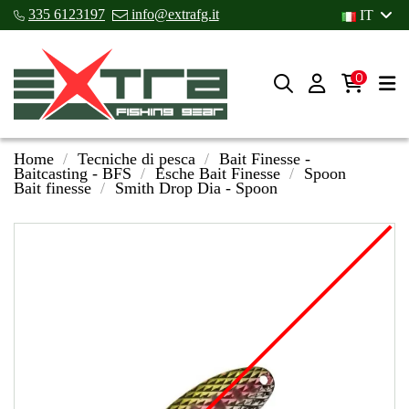
335 6123197
info@extrafg.it
IT
0
Home
Tecniche di pesca
Bait Finesse -
Baitcasting - BFS
Esche Bait Finesse
Spoon
Bait finesse
Smith Drop Dia - Spoon