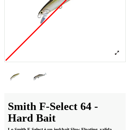
Smith F-Select 64 -
Hard Bait
Lo Smith F-Select è un jerkbait Slow Floating, valida