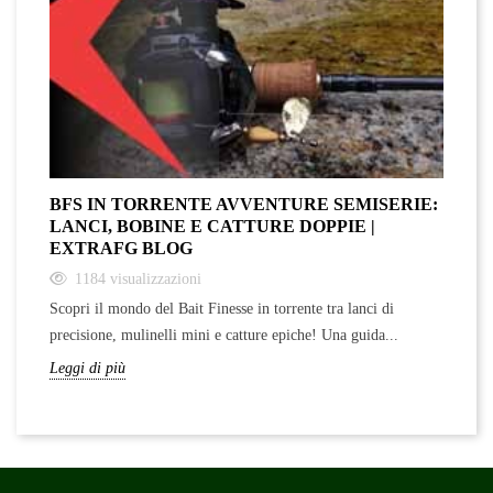
BFS IN TORRENTE AVVENTURE SEMISERIE:
A
LANCI, BOBINE E CATTURE DOPPIE |
F
EXTRAFG BLOG
1184
visualizzazioni
Sc
Scopri il mondo del Bait Finesse in torrente tra lanci di
ra
precisione, mulinelli mini e catture epiche! Una guida...
Le
Leggi di più