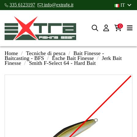
335 6123197
info@extrafg.it
IT
0
Home
Tecniche di pesca
Bait Finesse -
Baitcasting - BFS
Esche Bait Finesse
Jerk Bait
Finesse
Smith F-Select 64 - Hard Bait