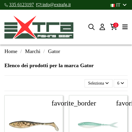
335 6123197
info@extrafg.it
IT
0
Home
Marchi
Gator
Elenco dei prodotti per la marca Gator
Seleziona
6
favorite_border
favor