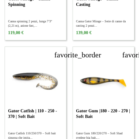
Spinning
Casting
Canna spinning 2 pezzi, lunga 7’3″
Canna Gator Mirage – Serie di canne da
(2,21 m), azione fast,...
casting 2 pezzi...
119,00 €
139,00 €
favorite_border
favor
Gator Catfish | 110 - 250 -
Gator Gum |180 - 220 - 270 |
370 | Soft Bait
Soft Bait
Gator Catfish 110/250/370 – Soft bait
Gator Gum 180/220/270 – Soft Shad
sinuosa che imita...
svedese big bait,...