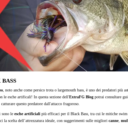
 BASS
ss
, noto anche come persico trota o largemouth bass, è uno dei predatori più as
n le esche artificali! In questa sezione dell'
ExtraFG Blog
potrai consultare gui
 catturare questo predatore dall'attacco fragoroso.
i sono le
esche artificiali
più efficaci per il Black Bass, tra cui le mitiche swim
i la scelta dell’attrezzatura ideale, con suggerimenti sulle migliori
canne
,
muli