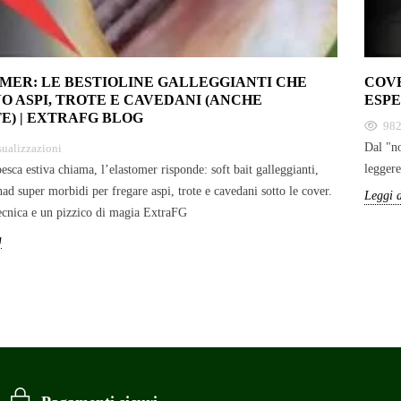
MER: LE BESTIOLINE GALLEGGIANTI CHE
COVE
O ASPI, TROTE E CAVEDANI (ANCHE
ESPE
E) | EXTRAFG BLOG
98
Dal "no
sualizzazioni
leggere
sca estiva chiama, l’elastomer risponde: soft bait galleggianti,
had super morbidi per fregare aspi, trote e cavedani sotto le cover.
Leggi d
ecnica e un pizzico di magia ExtraFG
ù