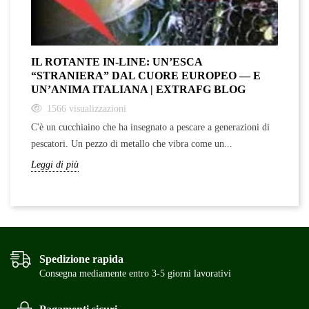
IL ROTANTE IN-LINE: UN’ESCA
S
“STRANIERA” DAL CUORE EUROPEO — E
D
UN’ANIMA ITALIANA | EXTRAFG BLOG
F
1566
visualizzazioni
C'è un cucchiaino che ha insegnato a pescare a generazioni di
Da
pescatori. Un pezzo di metallo che vibra come un...
ro
Leggi di più
Le
Spedizione rapida
Consegna mediamente entro 3-5 giorni lavorativi