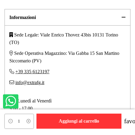
Informazioni
Sede Legale: Viale Enrico Thovez 43bis 10131 Torino
(TO)
Sede Operativa Magazzino: Via Gabba 15 San Martino
Siccomario (PV)
+39 335 6123197
info@extrafg.it
Dal Lunedì al Venerdì
9.00 - 17.00
favo
Aggiungi al carrello
Link